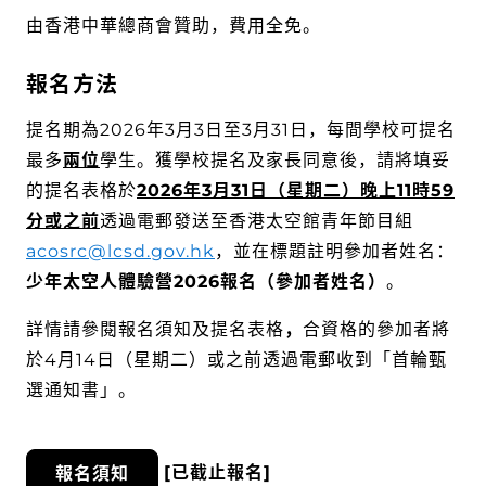
由香港中華總商會贊助，費用全免。
報名方法
提名期為2026年3月3日至3月31日，每間學校可提名
最多
兩位
學生。獲學校提名及家長同意後，請將填妥
的提名表格於
2026
年
3
月
31
日（星期二）晚上
11
時
59
分或之前
透過電郵發送至香港太空館青年節目組
acosrc@lcsd.gov.hk
，並在標題註明參加者姓名：
少年太空人體驗營
2026
報名（參加者姓名）
。
詳情請參閱報名須知及提名表格
，
合資格的參加者將
於4月14日（星期二）或之前透過電郵收到「首輪甄
選通知書」。
[已截止報名]
報名須知