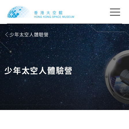
少年太空人體驗營
天象廳節目
天象廳節目
展覽
展覽
本季活動
本季活動
少年太空人體驗營
參觀資料及設施
參觀資料及設施
網上資源
網上資源
關於我們
關於我們