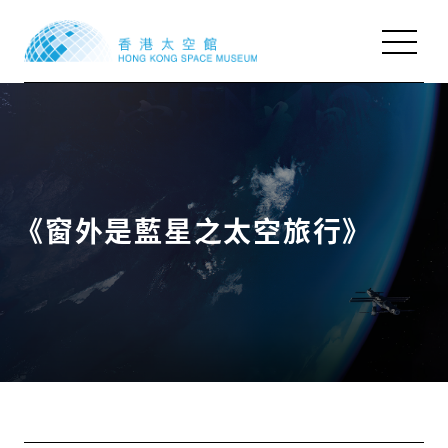
天象廳節目
天象廳節目
展覽
展覽
本季活動
本季活動
《窗外是藍星之太空旅行》
參觀資料及設施
參觀資料及設施
網上資源
網上資源
關於我們
關於我們