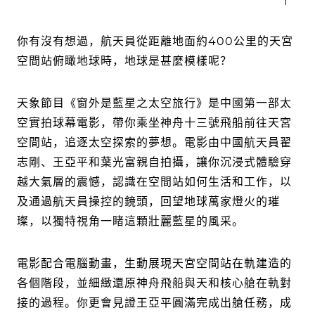
你有沒有想過，航天員從距離地面約400公里的天宮
空間站俯瞰地球時，地球是甚麼模樣呢？
天象節目《窗外是藍星之太空旅行》是中國第一部太
空實拍球幕電影，帶你乘坐神舟十三號飛船前往天宮
空間站，追逐太空探索的夢想。電影由中國航天員翟
志剛、王亞平和葉光富親自拍攝，讓你沉浸式體驗穿
越大氣層的震憾，認識在空間站如何生活和工作，以
及通過航天員操控的鏡頭，回望地球萬家燈火的璀
璨，以獨特視角一睹這顆壯麗藍星的風采。
電影配合電腦動畫，生動展現天宮空間站在軌建造的
各個階段，並細緻還原神舟飛船與天和核心艙在軌對
接的過程。你更會見證王亞平圓滿完成出艙任務，成